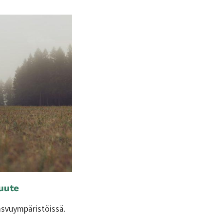
puute
asvuympäristöissä.