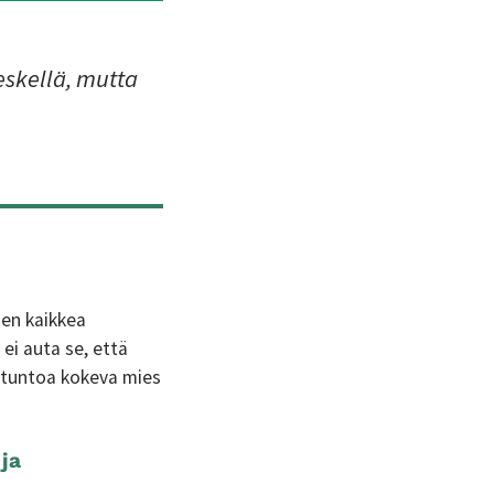
eskellä, mutta
nen kaikkea
i auta se, että
etuntoa kokeva mies
ja