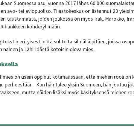
kaan Suomessa asui vuonna 2017 lähes 60 000 suomalaistaust
n avo- tai aviopuoliso. Tilastokeskus on listannut 20 yleisin
en taustamaata, joiden joukossa on myös Irak, Marokko, Ira
GOR-hankkeen kohderyhmään.
itekstin erityisesti niitä suhteita silmällä pitäen, joissa osa
 nainen ja Lähi-idästä kotoisin oleva mies.
uksella
mies on usein oppinut kotimaassaan, että miehen rooli on 
tuu perheestään. Kun hän tulee yksin Suomeen, hän joutuu 
taakseen, mutta näiden lisäksi myös käsityksensä miehen roo