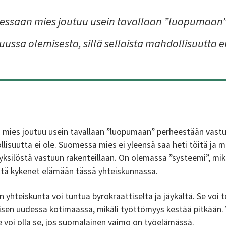
essaan mies joutuu usein tavallaan ”luopumaan
uussa olemisesta, sillä sellaista mahdollisuutta ei
 mies joutuu usein tavallaan ”luopumaan” perheestään vastu
ollisuutta ei ole. Suomessa mies ei yleensä saa heti töitä ja 
yksilöstä vastuun rakenteillaan. On olemassa ”systeemi”, mikä
 että kykenet elämään tässä yhteiskunnassa.
 yhteiskunta voi tuntua byrokraattiselta ja jäykältä. Se voi
sen uudessa kotimaassa, mikäli työttömyys kestää pitkään. 
e voi olla se, jos suomalainen vaimo on työelämässä.