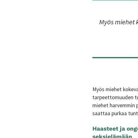
Myös miehet k
Myös miehet kokevat
tarpeettomuuden tu
miehet harvemmin p
saattaa purkaa tunte
Haasteet ja ong
seksielämään