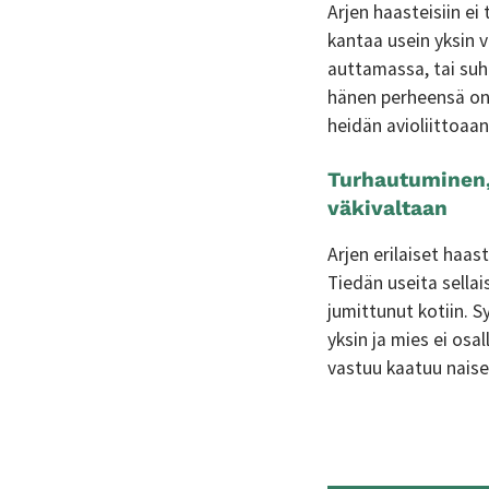
Arjen haasteisiin e
kantaa usein yksin v
auttamassa, tai suht
hänen perheensä on
heidän avioliittoaan
Turhautuminen,
väkivaltaan
Arjen erilaiset haa
Tiedän useita sella
jumittunut kotiin. S
yksin ja mies ei osa
vastuu kaatuu naisen