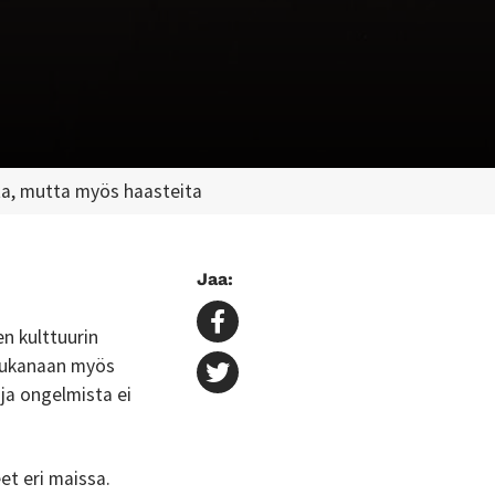
tta, mutta myös haasteita
Jaa:
en kulttuurin
 mukanaan myös
ja ongelmista ei
et eri maissa.