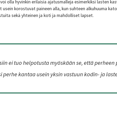
voi olla hyvinkin erilaisia ajatusmalleja esimerkiksi lasten kas
usein korostuvat paineen alla, kun suhteen alkuhuuma katoaa
astuita sekä yhteinen ja koti ja mahdolliset lapset.
isiin ei tuo helpotusta myöskään se, että perheen
i perhe kantaa usein yksin vastuun kodin- ja las