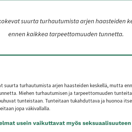
okevat suurta turhautumista arjen haasteiden k
ennen kaikkea tarpeettomuuden tunnetta.
 suurta turhautumista arjen haasteiden keskellä, mutta en
nnetta. Miehen turhautumisen ja tarpeettomuuden tunteita e
uhuvat tunteistaan. Tunteitaan tukahduttava ja huonoa its
itaan jopa väkivallalla.
elmat usein vaikuttavat myös seksuaalisuuteen 