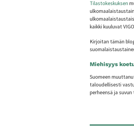
Tilastokeskuksen
mu
ulkomaalaistaustaine
ulkomaalaistaustais
kaikki kuuluvat VI
Kirjoitan tämän blog
suomalaistaustainen
Miehisyys koet
Suomeen muuttanut 
taloudellisesti vas
perheensä ja suvun 