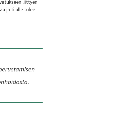
vatukseen liittyen.
 ja tilalle tulee
 perustamisen
tenhoidosta.