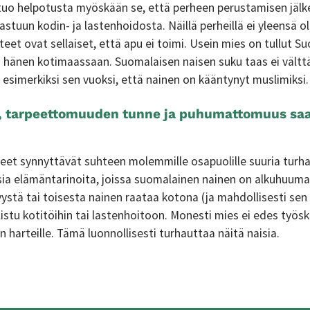
i tuo helpotusta myöskään se, että perheen perustamisen jälk
astuun kodin- ja lastenhoidosta. Näillä perheillä ei yleensä ol
eet ovat sellaiset, että apu ei toimi. Usein mies on tullut S
 hänen kotimaassaan. Suomalaisen naisen suku taas ei vält
 esimerkiksi sen vuoksi, että nainen on kääntynyt muslimiksi.
 tarpeettomuuden tunne ja puhumattomuus saa
steet synnyttävät suhteen molemmille osapuolille suuria turh
isia elämäntarinoita, joissa suomalainen nainen on alkuhuuma
yystä tai toisesta nainen raataa kotona (ja mahdollisesti sen
llistu kotitöihin tai lastenhoitoon. Monesti mies ei edes työsk
 harteille. Tämä luonnollisesti turhauttaa näitä naisia.