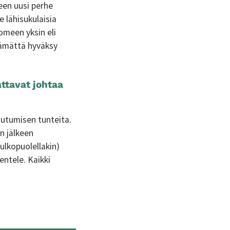
een uusi perhe
e lähisukulaisia
uomeen yksin eli
tämättä hyväksy
ttavat johtaa
autumisen tunteita.
n jälkeen
 ulkopuolellakin)
entele. Kaikki