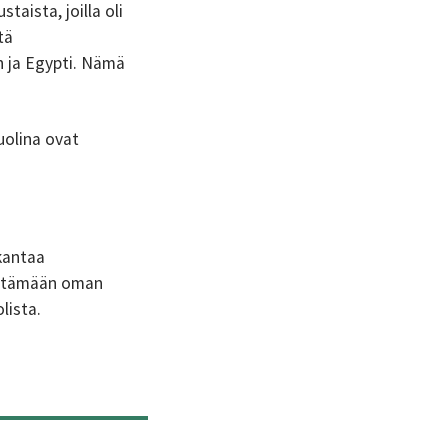
aista, joilla oli
tä
n ja Egypti. Nämä
puolina ovat
kantaa
jättämään oman
lista.