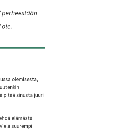
” perheestään
 ole.
ussa olemisesta,
muutenkin
 pitää sinusta juuri
 tehdä elämästä
Vielä suurempi