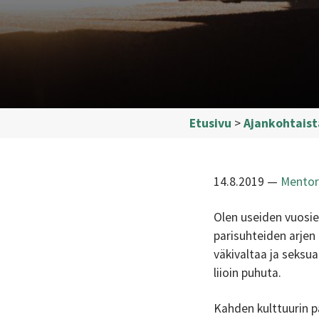
Etusivu
>
Ajankohtaist
14.8.2019
—
Mentori
Olen useiden vuosien
parisuhteiden arjen
väkivaltaa ja seksu
liioin puhuta.
Kahden kulttuurin pa