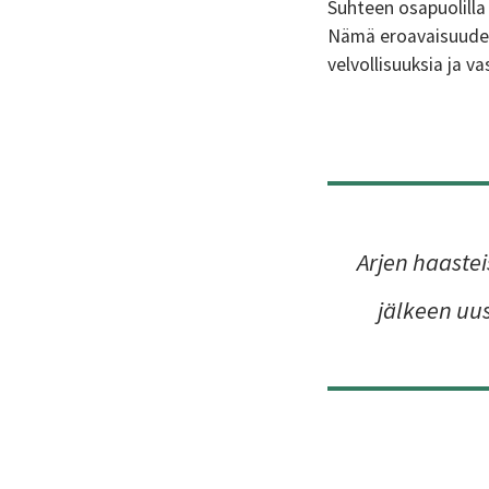
Suhteen osapuolilla 
Nämä eroavaisuudet 
velvollisuuksia ja v
Arjen haaste
jälkeen uus