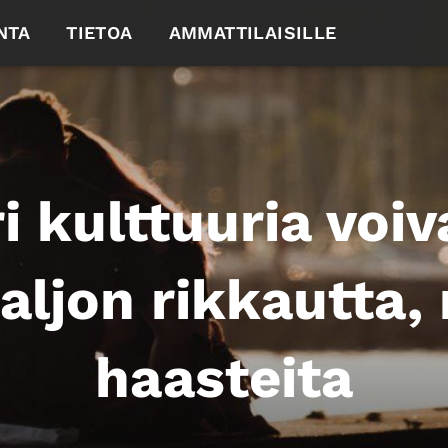
NTA
TIETOA
AMMATTILAISILLE
i kulttuuria voi
paljon rikkautta
haasteita