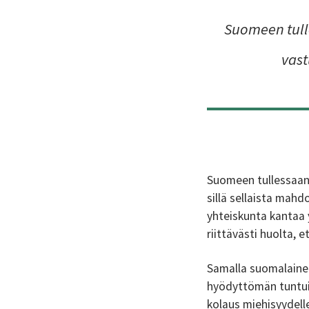
Suomeen tull
vast
Suomeen tullessaan
sillä sellaista mahd
yhteiskunta kantaa 
riittävästi huolta,
Samalla suomalainen
hyödyttömän tuntui
kolaus miehisyydell