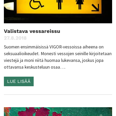
Valistava vessareissu
27.8.2018
Suomen ensimmäisissä VIGOR-vessoissa aiheena on
seksuaalioikeudet. Monesti vessojen seinille kirjoitetaan
viestejä ja moni niitä huomaa lukevansa, joskus jopa
ottavansa keskusteluun osaa….
LUE LISÄÄ