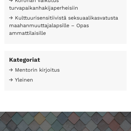
Koronan vaikutus
turvapaikanhakijaperheisiin
Kulttuurisensitiivistä seksuaalikasvatusta
maahanmuuttajalapsille – Opas
ammattilaisille
Kategoriat
Mentorin kirjoitus
Yleinen