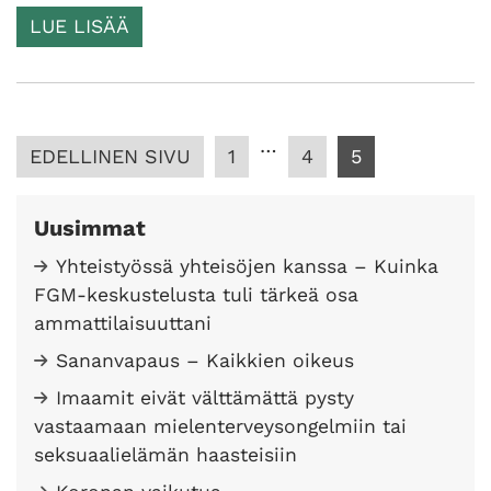
LUE LISÄÄ
…
Lisää
EDELLINEN SIVU
1
4
5
artikkeleita
Uusimmat
Yhteistyössä yhteisöjen kanssa – Kuinka
FGM-keskustelusta tuli tärkeä osa
ammattilaisuuttani
Sananvapaus – Kaikkien oikeus
Imaamit eivät välttämättä pysty
vastaamaan mielenterveysongelmiin tai
seksuaalielämän haasteisiin