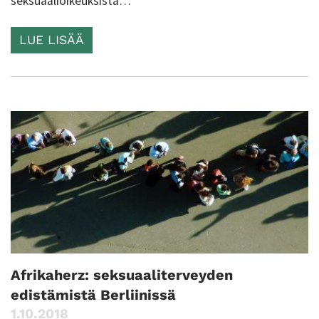
seksuaalioikeuksista…
LUE LISÄÄ
Afrikaherz: seksuaaliterveyden
edistämistä Berliinissä
1.10.2018