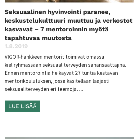
Seksuaalinen hyvinvointi paranee,
keskustelukulttuuri muuttuu ja verkostot
kasvavat – 7 mentoroinnin myötä
tapahtuvaa muutosta
1.8.2019
VIGOR-hankkeen mentorit toimivat omassa
kieliryhmässään seksuaaliterveyden sanansaattajina.
Ennen mentorointia he käyvät 27 tuntia kestävän
mentorikoulutuksen, jossa käsitellään laajasti
seksuaaliterveyden eri teemoja….
LUE LISÄÄ